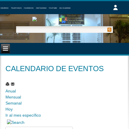
INGRESO
TELÉFONOS
FACEBOOK
INSTAGRAM
YOUTUBE
SIU GUARANI
CALENDARIO DE EVENTOS
Anual
Mensual
Semanal
Hoy
Ir al mes específico