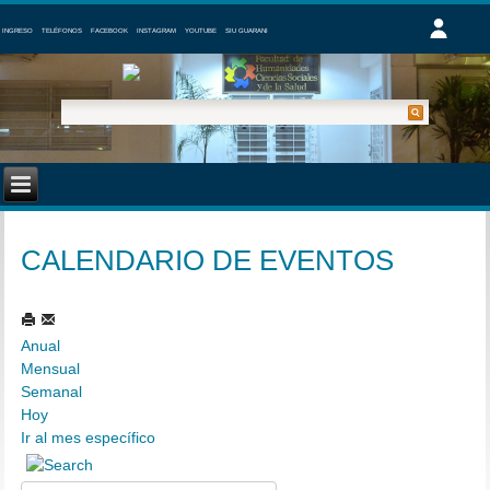
INGRESO
TELÉFONOS
FACEBOOK
INSTAGRAM
YOUTUBE
SIU GUARANI
CALENDARIO DE EVENTOS
Anual
Mensual
Semanal
Hoy
Ir al mes específico