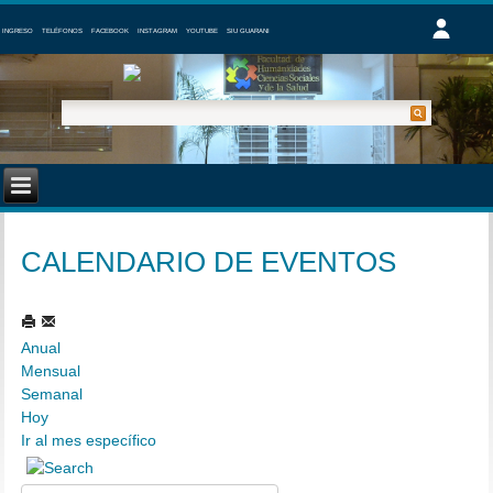
INGRESO
TELÉFONOS
FACEBOOK
INSTAGRAM
YOUTUBE
SIU GUARANI
CALENDARIO DE EVENTOS
Anual
Mensual
Semanal
Hoy
Ir al mes específico