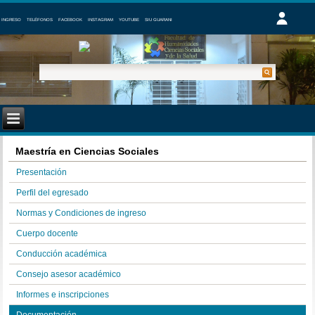
INGRESO
TELÉFONOS
FACEBOOK
INSTAGRAM
YOUTUBE
SIU GUARANI
Maestría en Ciencias Sociales
Presentación
Perfil del egresado
Normas y Condiciones de ingreso
Cuerpo docente
Conducción académica
Consejo asesor académico
Informes e inscripciones