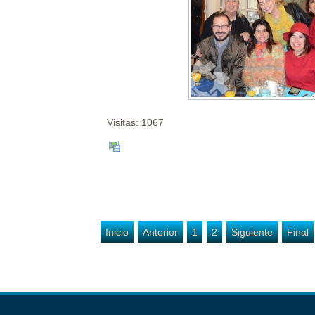
Visitas: 1067
Inicio
Anterior
1
2
Siguiente
Final