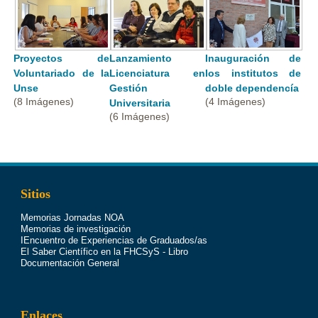
Proyectos de
Lanzamiento
Inauguración de
Voluntariado de la
Licenciatura en
los institutos de
Unse
Gestión
doble dependencía
(8 Imágenes)
(4 Imágenes)
Universitaria
(6 Imágenes)
Sitios
Memorias Jornadas NOA
Memorias de investigación
IEncuentro de Experiencias de Graduados/as
El Saber Científico en la FHCSyS - Libro
Documentación General
Enlaces