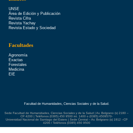
UNSE
Área de Edición y Publicación
Revista Cifra
Revista Yachay
Revista Estado y Sociedad
Facultades
Agronomía
Exactas
Forestales
Medicina
EIE
Facultad de Humanidades, Ciencias Sociales y de la Salud.
Sede Facultad de Humanidades, Ciencias Sociales y de la Salud | Av. Belgrano (s) 2180 –
CP 4200 | Teléfonos (0385) 450 9500 int. 1400 o (0385) 4509570-
Universidad Nacional de Santiago del Estero | Sede Central – Av. Belgrano (s) 1912 –CP
4200 / Teléfonos (0385) 450 9500