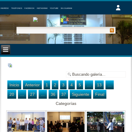
INGRESO
TELÉFONOS
FACEBOOK
INSTAGRAM
YOUTUBE
SIU GUARANI
Inicio
Anterior
1
2
3
4
5
…
13
…
20
…
27
…
36
37
Siguiente
Final
Categorías