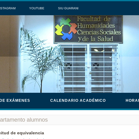
NSTAGRAM
YOUTUBE
SIU GUARANI
 DE EXÁMENES
CALENDARIO ACADÉMICO
HORA
artamento alumnos
citud de equivalencia