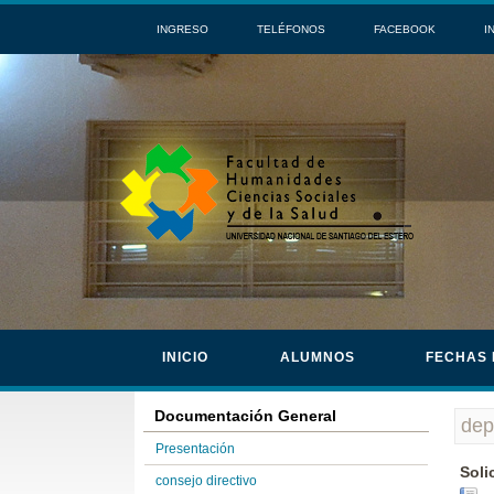
INGRESO
TELÉFONOS
FACEBOOK
I
INICIO
ALUMNOS
FECHAS
Documentación General
dep
Presentación
Soli
consejo directivo