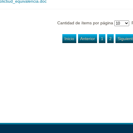
olictiud_equivalencia.doc
Cantidad de ítems por página
P
Inicio
Anterior
1
2
Siguien