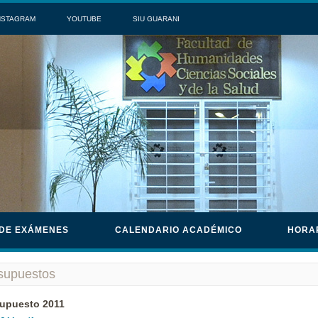
NSTAGRAM
YOUTUBE
SIU GUARANI
 DE EXÁMENES
CALENDARIO ACADÉMICO
HORA
supuestos
upuesto 2011