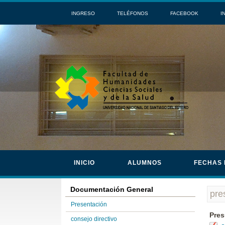
INGRESO
TELÉFONOS
FACEBOOK
I
INICIO
ALUMNOS
FECHAS
Documentación General
pre
Presentación
Pres
consejo directivo