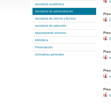
2
secretaría académica
secretaría de administración
Pres
secretaría de ciencia y técnica
2
secretaría de extensión
Pres
departamento alumnos
2
biblioteca
Presentación
Pres
normativas generales
r
Pres
r
Pres
r