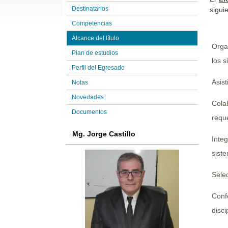
Destinatarios
sigui
Competencias
Alcance del título
Orga
Plan de estudios
los 
Perfil del Egresado
Asist
Notas
Novedades
Cola
Documentos
requ
Mg. Jorge Castillo
Integ
siste
Sele
Conf
disci