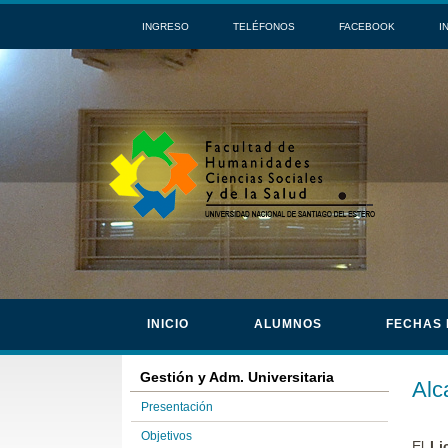
INGRESO
TELÉFONOS
FACEBOOK
I
INICIO
ALUMNOS
FECHAS
Gestión y Adm. Universitaria
Alc
Presentación
Objetivos
El
Li