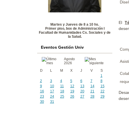
Diseñ
El
T
Martes y Jueves de 8 a 10 hs.
desem
Primer piso, box de Administración I
Facultad de Humanidades Cs. Sociales y de
la Salud.
Eventos Gestión Univ
Comp
Agosto
Asist
2026
D
L
M
X
J
V
S
Cola
1
2
3
4
5
6
7
8
reque
9
10
11
12
13
14
15
16
17
18
19
20
21
22
Desar
23
24
25
26
27
28
29
desem
30
31