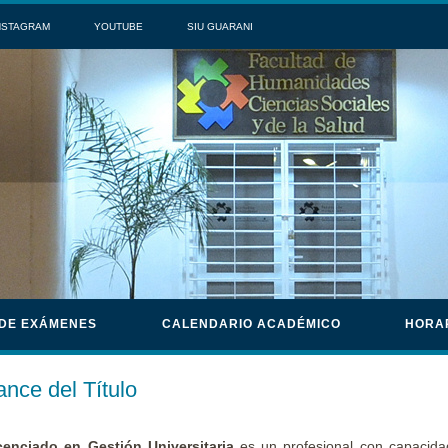
NSTAGRAM
YOUTUBE
SIU GUARANI
 DE EXÁMENES
CALENDARIO ACADÉMICO
HORA
ance del Título
cenciado en Gestión Universitaria
es un profesional con capacid