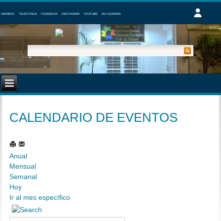
INGRESO
TELÉFONOS
FACEBOOK
INSTAGRAM
YOUTUBE
SIU GUARANI
CALENDARIO DE EVENTOS
Anual
Mensual
Semanal
Hoy
Ir al mes específico