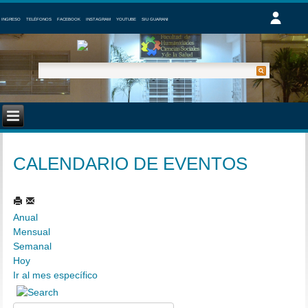
INGRESO
TELÉFONOS
FACEBOOK
INSTAGRAM
YOUTUBE
SIU GUARANI
CALENDARIO DE EVENTOS
Anual
Mensual
Semanal
Hoy
Ir al mes específico