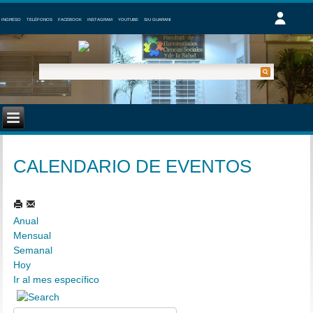
INGRESO
TELÉFONOS
FACEBOOK
INSTAGRAM
YOUTUBE
SIU GUARANI
CALENDARIO DE EVENTOS
Anual
Mensual
Semanal
Hoy
Ir al mes específico