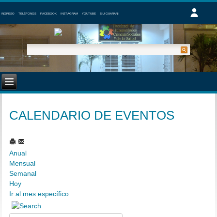
INGRESO
TELÉFONOS
FACEBOOK
INSTAGRAM
YOUTUBE
SIU GUARANI
CALENDARIO DE EVENTOS
Anual
Mensual
Semanal
Hoy
Ir al mes específico