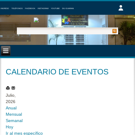
INGRESO
TELÉFONOS
FACEBOOK
INSTAGRAM
YOUTUBE
SIU GUARANI
CALENDARIO DE EVENTOS
Julio,
2026
Anual
Mensual
Semanal
Hoy
Ir al mes específico