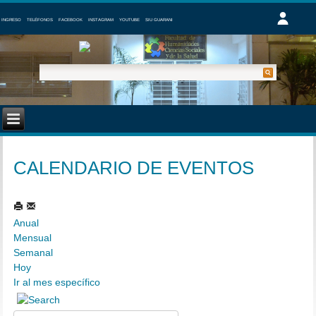
INGRESO
TELÉFONOS
FACEBOOK
INSTAGRAM
YOUTUBE
SIU GUARANI
CALENDARIO DE EVENTOS
Anual
Mensual
Semanal
Hoy
Ir al mes específico