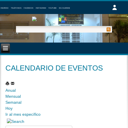
INGRESO
TELÉFONOS
FACEBOOK
INSTAGRAM
YOUTUBE
SIU GUARANI
CALENDARIO DE EVENTOS
Anual
Mensual
Semanal
Hoy
Ir al mes específico