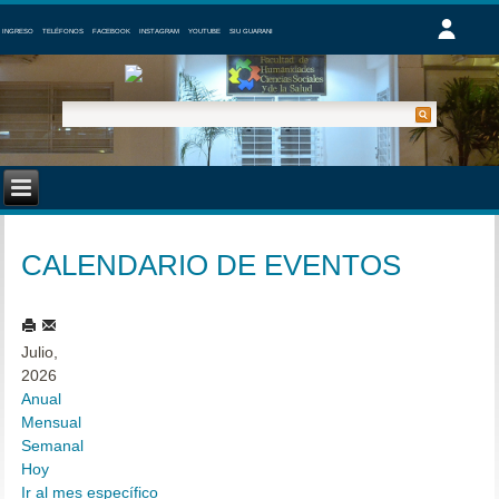
INGRESO
TELÉFONOS
FACEBOOK
INSTAGRAM
YOUTUBE
SIU GUARANI
CALENDARIO DE EVENTOS
Julio,
2026
Anual
Mensual
Semanal
Hoy
Ir al mes específico