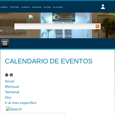
INGRESO
TELÉFONOS
FACEBOOK
INSTAGRAM
YOUTUBE
SIU GUARANI
CALENDARIO DE EVENTOS
Anual
Mensual
Semanal
Hoy
Ir al mes específico