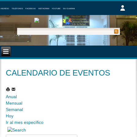
INGRESO
TELÉFONOS
FACEBOOK
INSTAGRAM
YOUTUBE
SIU GUARANI
CALENDARIO DE EVENTOS
Anual
Mensual
Semanal
Hoy
Ir al mes específico