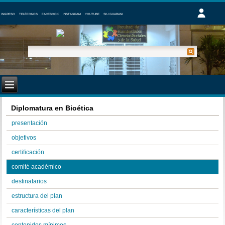
INGRESO
TELÉFONOS
FACEBOOK
INSTAGRAM
YOUTUBE
SIU GUARANI
Diplomatura en Bioética
presentación
objetivos
certificación
comité académico
destinatarios
estructura del plan
características del plan