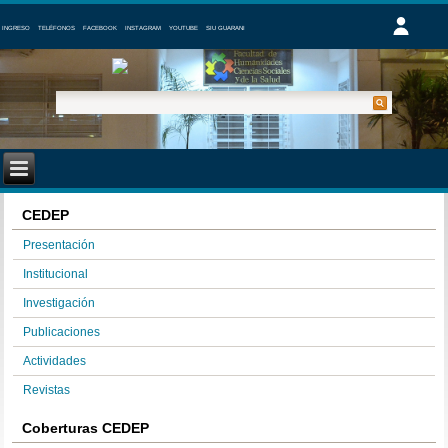
INGRESO
TELÉFONOS
FACEBOOK
INSTAGRAM
YOUTUBE
SIU GUARANI
CEDEP
Presentación
Institucional
Investigación
Publicaciones
Actividades
Revistas
Coberturas CEDEP