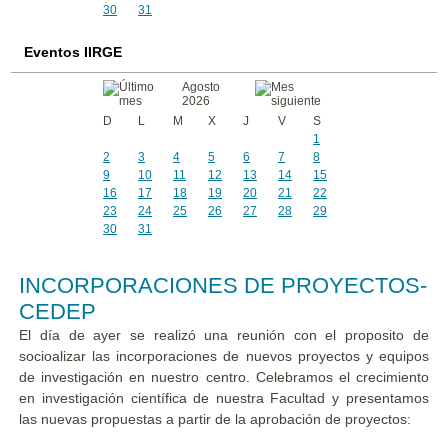
30
31
Eventos IIRGE
Agosto
2026
D
L
M
X
J
V
S
1
2
3
4
5
6
7
8
9
10
11
12
13
14
15
16
17
18
19
20
21
22
23
24
25
26
27
28
29
30
31
INCORPORACIONES DE PROYECTOS-
CEDEP
El día de ayer se realizó una reunión con el proposito de
socioalizar las incorporaciones de nuevos proyectos y equipos
de investigación en nuestro centro. Celebramos el crecimiento
en investigación científica de nuestra Facultad y presentamos
las nuevas propuestas a partir de la aprobación de proyectos: