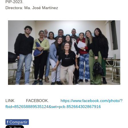
PIP-2023.
Directora: Ma. José Martínez
LINK FACEBOOK.
https://www.facebook.com/photo/?
fbid=852658889535124&set=pcb.852664302867916
f
Compartir