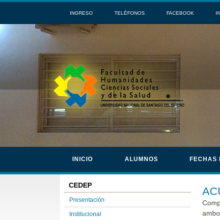
INGRESO
TELÉFONOS
FACEBOOK
I
INICIO
ALUMNOS
FECHAS
CEDEP
AC
Presentación
Compa
ambos
Institucional