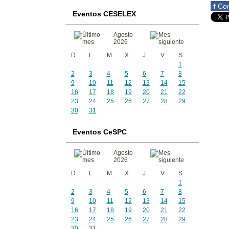
f
Com
Eventos CESELEX
Agosto
2026
D
L
M
X
J
V
S
1
2
3
4
5
6
7
8
9
10
11
12
13
14
15
16
17
18
19
20
21
22
23
24
25
26
27
28
29
30
31
Eventos CeSPC
Agosto
2026
D
L
M
X
J
V
S
1
2
3
4
5
6
7
8
9
10
11
12
13
14
15
16
17
18
19
20
21
22
23
24
25
26
27
28
29
30
31