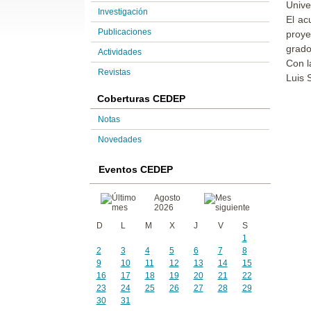
Unive
Investigación
El ac
Publicaciones
proye
grado
Actividades
Con l
Revistas
Luis 
Coberturas CEDEP
Notas
Novedades
Eventos CEDEP
Agosto
2026
D
L
M
X
J
V
S
1
2
3
4
5
6
7
8
9
10
11
12
13
14
15
16
17
18
19
20
21
22
23
24
25
26
27
28
29
30
31