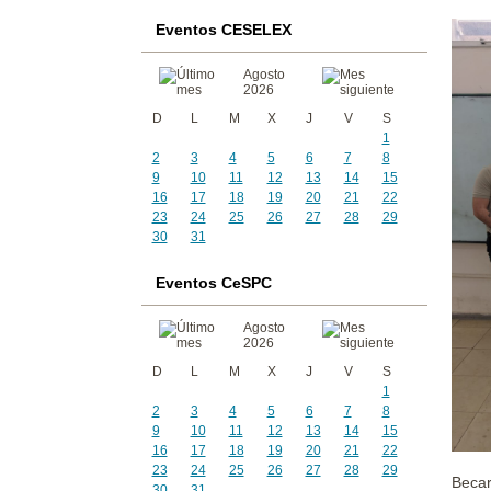
Eventos CESELEX
Agosto
2026
D
L
M
X
J
V
S
1
2
3
4
5
6
7
8
9
10
11
12
13
14
15
16
17
18
19
20
21
22
23
24
25
26
27
28
29
30
31
Eventos CeSPC
Agosto
2026
D
L
M
X
J
V
S
1
2
3
4
5
6
7
8
9
10
11
12
13
14
15
16
17
18
19
20
21
22
23
24
25
26
27
28
29
Becar
30
31