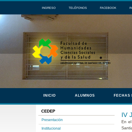
INGRESO
TELÉFONOS
FACEBOOK
I
INICIO
ALUMNOS
FECHAS
CEDEP
IV 
Presentación
En el
Santi
Institucional