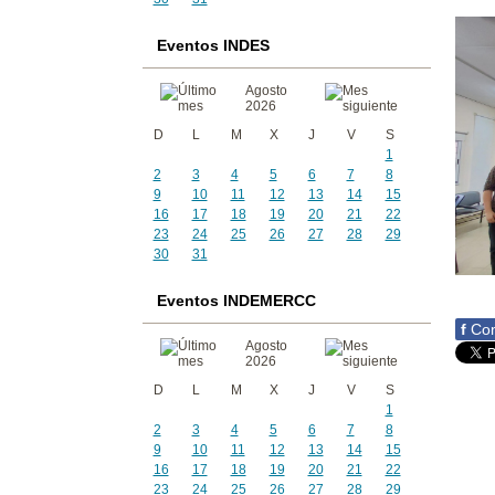
Eventos INDES
Agosto
2026
D
L
M
X
J
V
S
1
2
3
4
5
6
7
8
9
10
11
12
13
14
15
16
17
18
19
20
21
22
23
24
25
26
27
28
29
30
31
Eventos INDEMERCC
f
Com
Agosto
2026
D
L
M
X
J
V
S
1
2
3
4
5
6
7
8
9
10
11
12
13
14
15
16
17
18
19
20
21
22
23
24
25
26
27
28
29