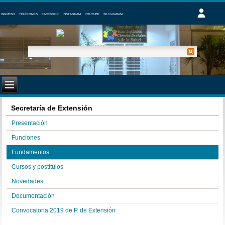
INGRESO
TELÉFONOS
FACEBOOK
INSTAGRAM
YOUTUBE
SIU GUARANI
Secretaría de Extensión
Presentación
Funciones
Fundamentos
Cursos y postítulos
Novedades
Documentación
Convocatoria 2019 de P. de Extensión