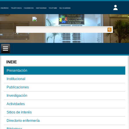
INGRESO
TELÉFONOS
FACEBOOK
INSTAGRAM
YOUTUBE
SIU GUARANI
INEIE
Presentación
Institucional
Publicaciones
Investigación
Actividades
Sitios de interés
Directorio enfermería