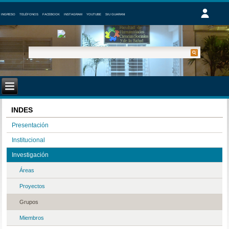
INGRESO
TELÉFONOS
FACEBOOK
INSTAGRAM
YOUTUBE
SIU GUARANI
INDES
Presentación
Institucional
Investigación
Áreas
Proyectos
Grupos
Miembros