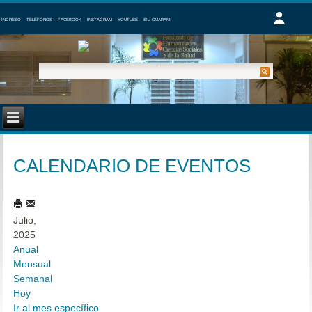
INGRESO
TELÉFONOS
FACEBOOK
INSTAGRAM
YOUTUBE
SIU GUARANI
CALENDARIO DE EVENTOS
Julio,
2025
Anual
Mensual
Semanal
Hoy
Ir al mes específico