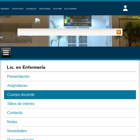
INGRESO
TELÉFONOS
FACEBOOK
INSTAGRAM
YOUTUBE
SIU GUARANI
Lic. en Enfermería
Presentación
Asignaturas
Cuerpo docente
Sitios de interés
Contacto
Notas
Novedades