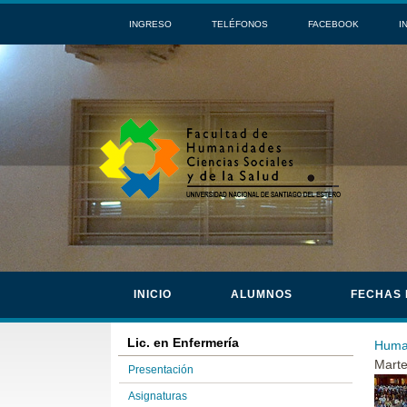
INGRESO
TELÉFONOS
FACEBOOK
I
INICIO
ALUMNOS
FECHAS
Lic. en Enfermería
Human
Marte
Presentación
Asignaturas