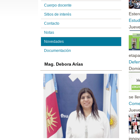
Cuerpo docente
Ester
Sitios de interés
Estud
Contacto
Jueve
Notas
Novedades
Documentación
etapa
Defen
Mag. Debora Arías
Domi
se ll
Comen
Jueve
innov