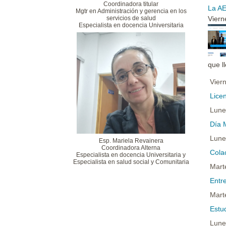
Coordinadora titular
La AE
Mgtr en Administración y gerencia en los
servicios de salud
Viern
Especialista en docencia Universitaria
que l
Vier
Lice
Lune
Día 
Lune
Esp. Mariela Revainera
Coordinadora Alterna
Cola
Especialista en docencia Universitaria y
Especialista en salud social y Comunitaria
Mart
Entr
Mart
Estu
Lune