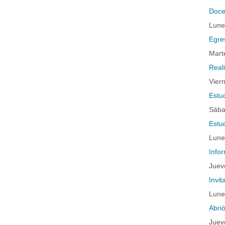
Doce
Lune
Egres
Mart
Real
Vier
Estu
Sába
Estu
Lune
Infor
Juev
Invi
Lune
Abri
Juev