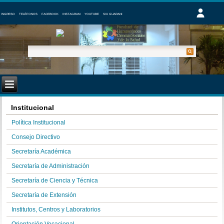
INGRESO
TELÉFONOS
FACEBOOK
INSTAGRAM
YOUTUBE
SIU GUARANI
Institucional
Política Institucional
Consejo Directivo
Secretaría Académica
Secretaría de Administración
Secretaría de Ciencia y Técnica
Secretaría de Extensión
Institutos, Centros y Laboratorios