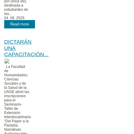
por única vez,
destinada a
estudiantes de
las...
04. 08. 2026
Read more
DICTARÁN
UNA
CAPACITACIÓN...
La Facultad
de
Humanidades,
Ciencias
Sociales y de
la Salud de la
UNSE abrió las
inscripciones
para el
Seminario-
Taller de
Extensión
Interdisciplinario
“Del Paper a la
Pantalla:
Narrativas
Audiovisuales