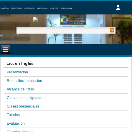
INGRESO
TELÉFONOS
FACEBOOK
INSTAGRAM
YOUTUBE
SIU GUARANI
Lic. en Inglés
Presentacion
Requisitos inscripción
Alcance del título
Cursado de asignaturas
Clases presenciales
Tutorias
Evaluación