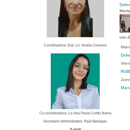
Defen
Marte
uso d
Coordinadora: Esp. Lic. Analía Cisneros
Miér
Defe
Vier
RUBÉ
Juev
Marí
Co-coordinadora: Lic Ana Paula Cortés Ibarra
Secretario Administrativo: Raúl Banegas
E-mail