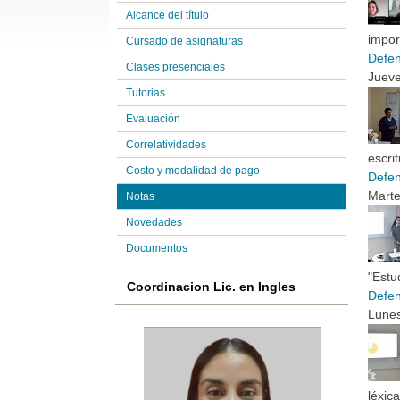
Alcance del título
impor
Cursado de asignaturas
Defen
Clases presenciales
Jueve
Tutorias
Evaluación
Correlatividades
escri
Costo y modalidad de pago
Defen
Marte
Notas
Novedades
Documentos
"Estu
Coordinacion Lic. en Ingles
Defen
Lunes
léxic