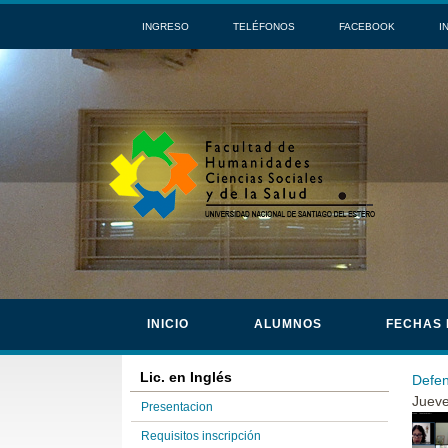
INGRESO
TELÉFONOS
FACEBOOK
I
INICIO
ALUMNOS
FECHAS
Lic. en Inglés
Defen
Jueve
Presentacion
Requisitos inscripción