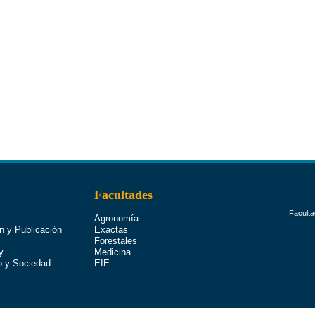
Facultades
Faculta
Agronomía
n y Publicación
Exactas
Forestales
y
Medicina
o y Sociedad
EIE