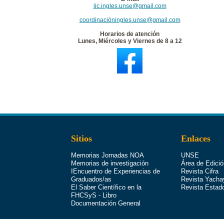
lic.ingles.unse@gmail.com
coordinacióningles.unse@gmail.com
Horarios de atención
Lunes, Miércoles y Viernes de 8 a 12
Sitios
Enlaces
Memorias Jornadas NOA
UNSE
Memorias de investigación
Área de Edició
IEncuentro de Experiencias de
Revista Cifra
Graduados/as
Revista Yacha
El Saber Científico en la
Revista Estad
FHCSyS - Libro
Documentación General