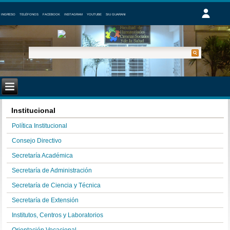
INGRESO
TELÉFONOS
FACEBOOK
INSTAGRAM
YOUTUBE
SIU GUARANI
Institucional
Política Institucional
Consejo Directivo
Secretaría Académica
Secretaría de Administración
Secretaría de Ciencia y Técnica
Secretaría de Extensión
Institutos, Centros y Laboratorios