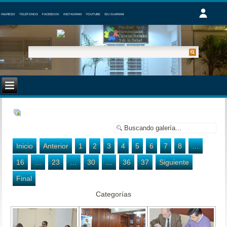
INGRESO
TELÉFONOS
FACEBOOK
INSTAGRAM
YOUTUBE
SIU GUARANI
Inicio
Anterior
1
2
3
4
5
6
7
8
…
16
…
23
…
30
…
36
37
Siguiente
Final
Categorías