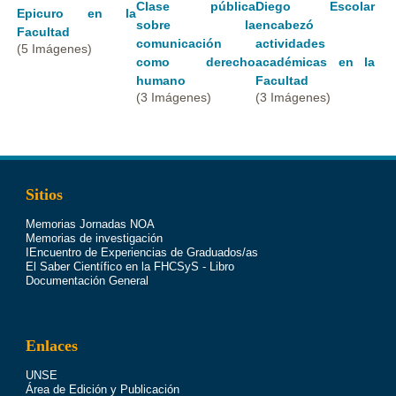
Clase pública
Diego Escolar
Epicuro en la
sobre la
encabezó
Facultad
comunicación
actividades
(5 Imágenes)
como derecho
académicas en la
humano
Facultad
(3 Imágenes)
(3 Imágenes)
Sitios
Memorias Jornadas NOA
Memorias de investigación
IEncuentro de Experiencias de Graduados/as
El Saber Científico en la FHCSyS - Libro
Documentación General
Enlaces
UNSE
Área de Edición y Publicación