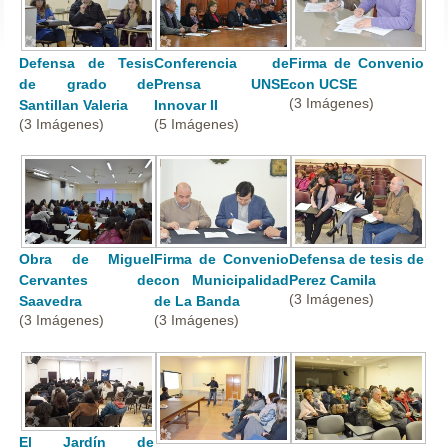
Defensa de Tesis
Conferencia de
Firma de Convenio
de grado de
Prensa UNSE
con UCSE
(3 Imágenes)
Santillan Valeria
Innovar II
(3 Imágenes)
(5 Imágenes)
Obra de Miguel
Firma de Convenio
Defensa de tesis de
Cervantes de
con Municipalidad
Perez Camila
(3 Imágenes)
Saavedra
de La Banda
(3 Imágenes)
(3 Imágenes)
El Jardín de