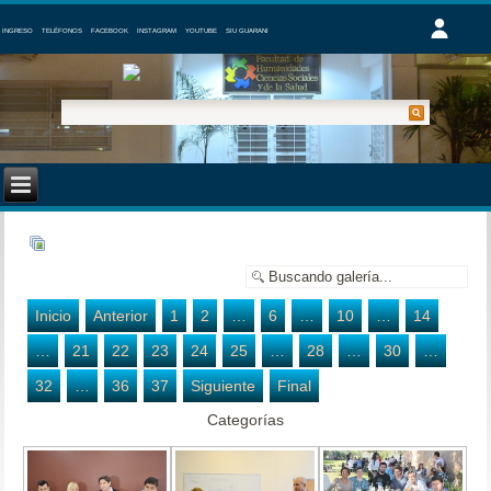
INGRESO
TELÉFONOS
FACEBOOK
INSTAGRAM
YOUTUBE
SIU GUARANI
Inicio
Anterior
1
2
…
6
…
10
…
14
…
21
22
23
24
25
…
28
…
30
…
32
…
36
37
Siguiente
Final
Categorías