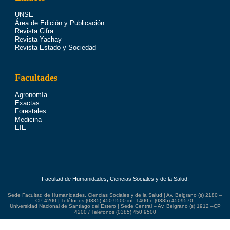
UNSE
Área de Edición y Publicación
Revista Cifra
Revista Yachay
Revista Estado y Sociedad
Facultades
Agronomía
Exactas
Forestales
Medicina
EIE
Facultad de Humanidades, Ciencias Sociales y de la Salud.
Sede Facultad de Humanidades, Ciencias Sociales y de la Salud | Av. Belgrano (s) 2180 –
CP 4200 | Teléfonos (0385) 450 9500 int. 1400 o (0385) 4509570-
Universidad Nacional de Santiago del Estero | Sede Central – Av. Belgrano (s) 1912 –CP
4200 / Teléfonos (0385) 450 9500