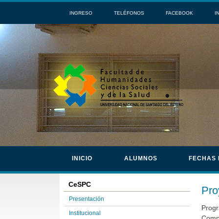
INGRESO
TELÉFONOS
FACEBOOK
I
INICIO
ALUMNOS
FECHAS
CeSPC
Pro
Presentación
Progr
Institucional
Compl