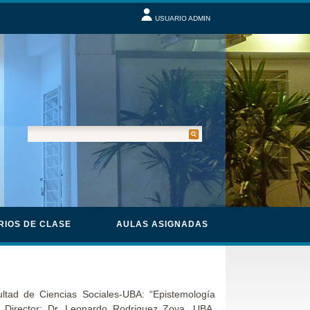
USUARIO ADMIN
RIOS DE CLASE
AULAS ASIGNADAS
ltad de Ciencias Sociales-UBA: “Epistemología
”. Director: Dr. Leonardo Rodriguez Zoya. UBA.