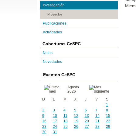
Investigación
Miemb
Proyectos
Publicaciones
Actividades
Coberturas CeSPC
Notas
Novedades
Eventos CeSPC
Agosto
2026
D
L
M
X
J
V
S
1
2
3
4
5
6
7
8
9
10
11
12
13
14
15
16
17
18
19
20
21
22
23
24
25
26
27
28
29
30
31