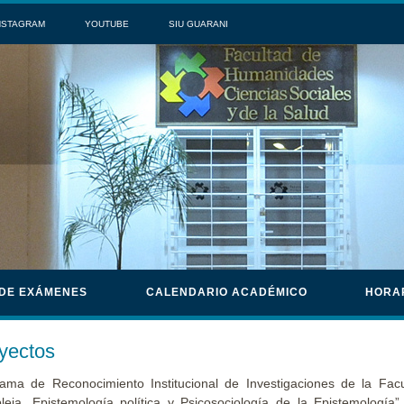
NSTAGRAM
YOUTUBE
SIU GUARANI
 DE EXÁMENES
CALENDARIO ACADÉMICO
HORA
yectos
ama de Reconocimiento Institucional de Investigaciones de la Facu
eja, Epistemología política y Psicosociología de la Epistemología