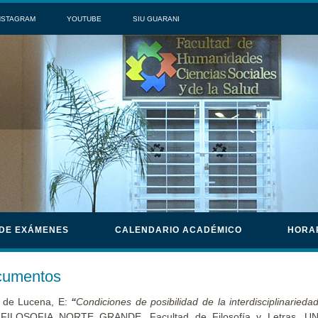
NSTAGRAM
YOUTUBE
SIU GUARANI
 DE EXÁMENES
CALENDARIO ACADÉMICO
HORA
cumentos
 de Lucena, E:
“
Condiciones de posibilidad de la interdisciplinarieda
FILOSOFIA NORTE GRANDE. Facultad de Filosofía y Letras, UNT