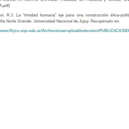
.pdf)
ni, R.J: La “trinidad humana” eje para una construcción ética-polí
ofía Norte Grande. Universidad Nacional de Jujuy. Recuperado en:
//www.fhycs.unju.edu.ar/Archivos/userupload/extension/PUBLICACION