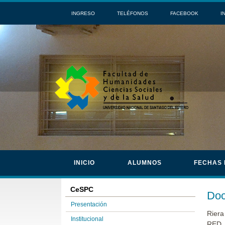
INGRESO
TELÉFONOS
FACEBOOK
I
INICIO
ALUMNOS
FECHAS
CeSPC
Do
Presentación
Riera
Institucional
RED 