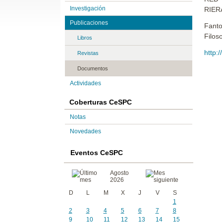
Investigación
RIERA
Publicaciones
Fanto
Filos
Libros
http:
Revistas
Documentos
Actividades
Coberturas CeSPC
Notas
Novedades
Eventos CeSPC
Agosto
2026
D
L
M
X
J
V
S
1
2
3
4
5
6
7
8
9
10
11
12
13
14
15