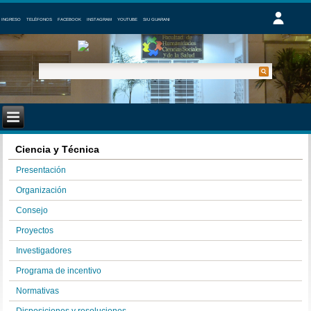
INGRESO
TELÉFONOS
FACEBOOK
INSTAGRAM
YOUTUBE
SIU GUARANI
Ciencia y Técnica
Presentación
Organización
Consejo
Proyectos
Investigadores
Programa de incentivo
Normativas