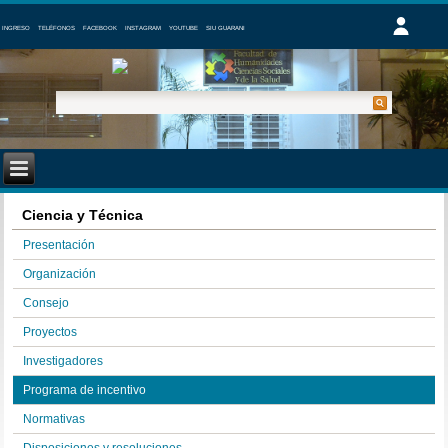
INGRESO
TELÉFONOS
FACEBOOK
INSTAGRAM
YOUTUBE
SIU GUARANI
Ciencia y Técnica
Presentación
Organización
Consejo
Proyectos
Investigadores
Programa de incentivo
Normativas