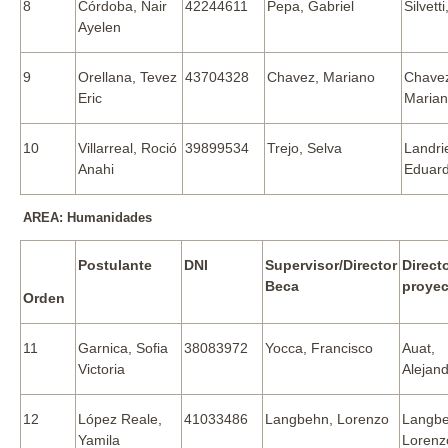
8
Córdoba, Nair
42244611
Pepa, Gabriel
Silvett
Ayelen
9
Orellana, Tevez
43704328
Chavez, Mariano
Chave
Eric
Maria
10
Villarreal, Roció
39899534
Trejo, Selva
Landrie
Anahi
Eduar
AREA: Humanidades
Postulante
DNI
Supervisor/Director
Direct
Beca
proye
Orden
11
Garnica, Sofia
38083972
Yocca, Francisco
Auat,
Victoria
Alejan
12
López Reale,
41033486
Langbehn, Lorenzo
Langb
Yamila
Lorenz