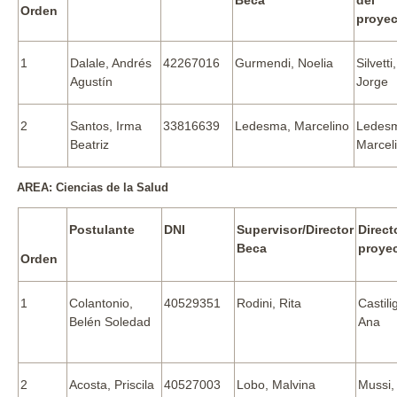
Beca
del
Orden
proye
1
Dalale, Andrés
42267016
Gurmendi, Noelia
Silvetti,
Agustín
Jorge
2
Santos, Irma
33816639
Ledesma, Marcelino
Ledes
Beatriz
Marcel
AREA: Ciencias de la Salud
Postulante
DNI
Supervisor/Director
Direct
Beca
proye
Orden
1
Colantonio,
40529351
Rodini, Rita
Castili
Belén Soledad
Ana
2
Acosta, Priscila
40527003
Lobo, Malvina
Mussi,