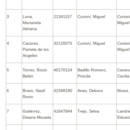
3
Luna,
21341157
Curioni, Miguel
Curioni
Marianela
Miguel
Adriana
4
Caceres,
32120075
Curioni, Miguel
Curioni
Pamela de los
Miguel
Angeles
5
Torres, Rocio
40170124
Badillo Romero,
Caneva
Belén
Priscila
Cecilia
6
Bravo, Nasif
42348180
Arias, Debora
Mussi,
Rocio
7
Gutiérrez,
41647844
Trejo, Selva
Landrie
Daiana Micaela
Eduar