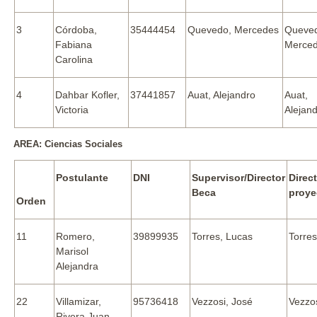
3
Córdoba,
35444454
Quevedo, Mercedes
Queve
Fabiana
Merce
Carolina
4
Dahbar Kofler,
37441857
Auat, Alejandro
Auat,
Victoria
Alejan
AREA: Ciencias Sociales
Postulante
DNI
Supervisor/Director
Direct
Beca
proye
Orden
11
Romero,
39899935
Torres, Lucas
Torre
Marisol
Alejandra
22
Villamizar,
95736418
Vezzosi, José
Vezzo
Rivera Juan