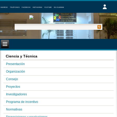
INGRESO
TELÉFONOS
FACEBOOK
INSTAGRAM
YOUTUBE
SIU GUARANI
Ciencia y Técnica
Presentación
Organización
Consejo
Proyectos
Investigadores
Programa de incentivo
Normativas