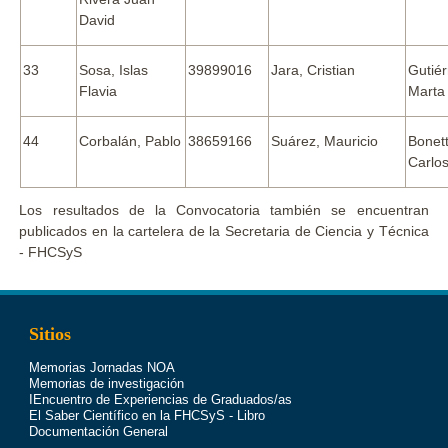
David
33
Sosa, Islas
39899016
Jara, Cristian
Gutiér
Flavia
Marta
44
Corbalán, Pablo
38659166
Suárez, Mauricio
Bonett
Carlo
Los resultados de la Convocatoria también se encuentran
publicados en la cartelera de la Secretaria de Ciencia y Técnica
- FHCSyS
Sitios
Memorias Jornadas NOA
Memorias de investigación
IEncuentro de Experiencias de Graduados/as
El Saber Científico en la FHCSyS - Libro
Documentación General