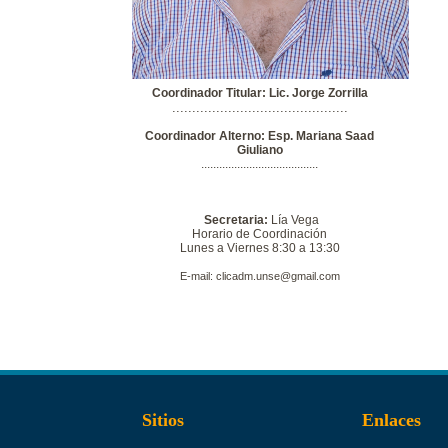
Coordinador Titular: Lic. Jorge Zorrilla
............................................
Coordinador Alterno: Esp. Mariana Saad
Giuliano
.......................................
Secretaria:
Lía Vega
Horario de Coordinación
Lunes a Viernes 8:30 a 13:30
E-mail: clicadm.unse@gmail.com
Sitios
Enlaces