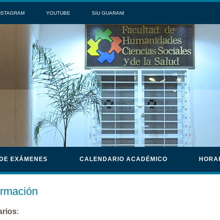
NSTAGRAM
YOUTUBE
SIU GUARANI
 DE EXÁMENES
CALENDARIO ACADÉMICO
HORA
ormación
arios
: