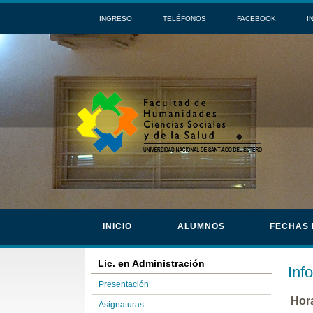
INGRESO
TELÉFONOS
FACEBOOK
I
INICIO
ALUMNOS
FECHAS
Lic. en Administración
Inf
Presentación
Hor
Asignaturas