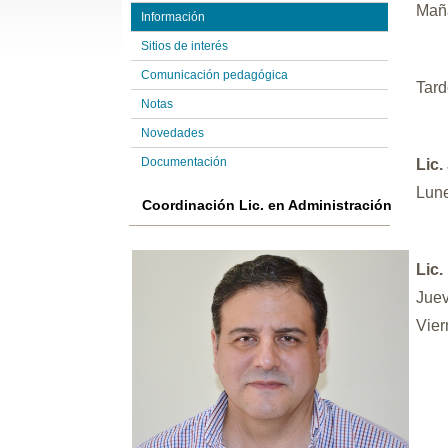
Maña
Información
Sitios de interés
Comunicación pedagógica
Tard
Notas
Novedades
Documentación
Lic.
Lune
Coordinación Lic. en Administración
Lic.
Juev
Vier