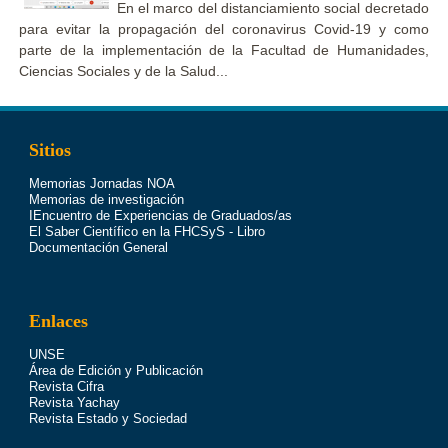
En el marco del distanciamiento social decretado
para evitar la propagación del coronavirus Covid-19 y como
parte de la implementación de la Facultad de Humanidades,
Ciencias Sociales y de la Salud...
Sitios
Memorias Jornadas NOA
Memorias de investigación
IEncuentro de Experiencias de Graduados/as
El Saber Científico en la FHCSyS - Libro
Documentación General
Enlaces
UNSE
Área de Edición y Publicación
Revista Cifra
Revista Yachay
Revista Estado y Sociedad