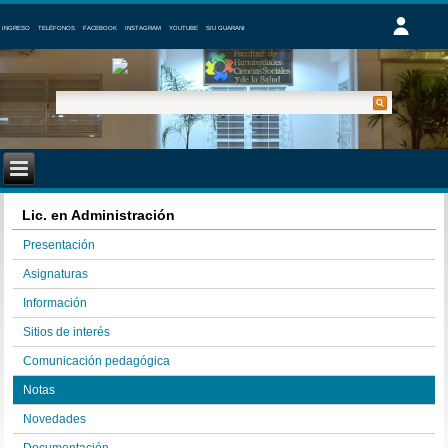
INGRESO
TELÉFONOS
FACEBOOK
INSTAGRAM
YOUTUBE
SIU GUARANI
Lic. en Administración
Presentación
Asignaturas
Información
Sitios de interés
Comunicación pedagógica
Notas
Novedades