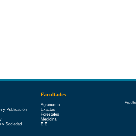
Facultades
Faculta
Agronomía
n y Publicación
Exactas
Forestales
y
Medicina
o y Sociedad
EIE