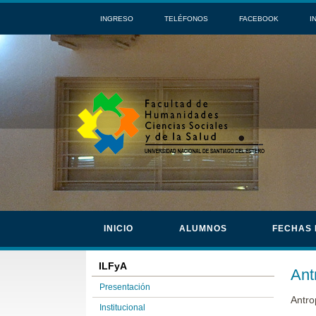
INGRESO
TELÉFONOS
FACEBOOK
I
INICIO
ALUMNOS
FECHAS
ILFyA
Ant
Presentación
Antro
Institucional