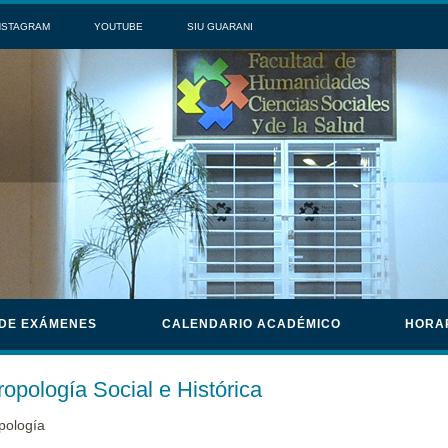
NSTAGRAM
YOUTUBE
SIU GUARANI
 DE EXÁMENES
CALENDARIO ACADÉMICO
HORA
ropología Social e Histórica
pología