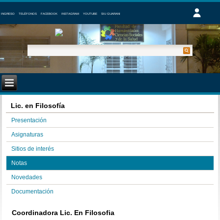
INGRESO
TELÉFONOS
FACEBOOK
INSTAGRAM
YOUTUBE
SIU GUARANI
Lic. en Filosofía
Presentación
Asignaturas
Sitios de interés
Notas
Novedades
Documentación
Coordinadora Lic. En Filosofia