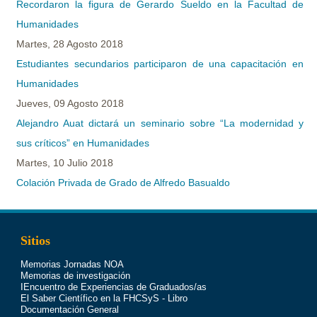
Recordaron la figura de Gerardo Sueldo en la Facultad de
Humanidades
Martes, 28 Agosto 2018
Estudiantes secundarios participaron de una capacitación en
Humanidades
Jueves, 09 Agosto 2018
Alejandro Auat dictará un seminario sobre “La modernidad y
sus críticos” en Humanidades
Martes, 10 Julio 2018
Colación Privada de Grado de Alfredo Basualdo
Sitios
Memorias Jornadas NOA
Memorias de investigación
IEncuentro de Experiencias de Graduados/as
El Saber Científico en la FHCSyS - Libro
Documentación General