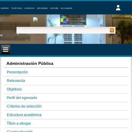
INGRESO
TELÉFONOS
FACEBOOK
INSTAGRAM
YOUTUBE
SIU GUARANI
Administración Pública
Presentación
Relevancia
Objetivos
Perfil del egresado
Criterios de selección
Estructura académica
Título a otorgar