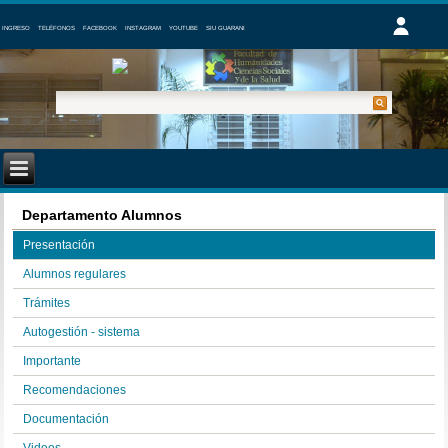
INGRESO
TELÉFONOS
FACEBOOK
INSTAGRAM
YOUTUBE
SIU GUARANI
Departamento Alumnos
Presentación
Alumnos regulares
Trámites
Autogestión - sistema
Importante
Recomendaciones
Documentación