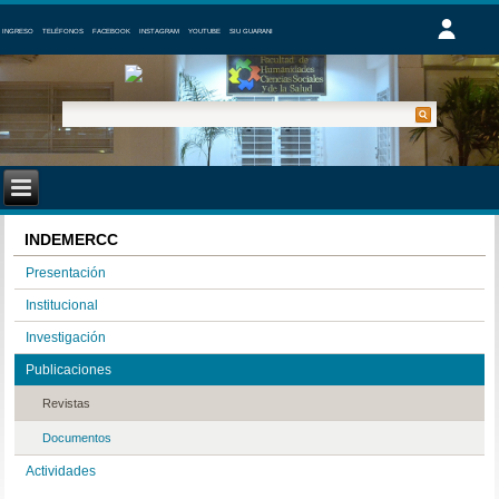
INGRESO
TELÉFONOS
FACEBOOK
INSTAGRAM
YOUTUBE
SIU GUARANI
INDEMERCC
Presentación
Institucional
Investigación
Publicaciones
Revistas
Documentos
Actividades