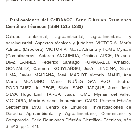
-
Publicaciones del CeiDAACC. Serie Difusión Reuniones
Científico-Técnicas (ISSN 1515-1239)
:
Calidad ambiental, agroambiental, agroalimentaria y
agroindustrial. Aspectos técnicos y jurídicos, VICTORIA, María
Adriana (Directora), VICTORIA, María Adriana y TOME Myriam
(Compiladoras). Autores: ANGUEIRA, Cristina. ARCE, Roxana.
DIAZ LANNES, Federico Santiago. FUMAGALLI, Arnaldo.
GONZÁLEZ, Carmen. KOBYLAÑSKI, José. LENCINA, Silvia.
LIMA, Javier. MAIDANA, José. MARIOT, Victorio. MAUD, Ana
María. MONDINO, Mario. NUÑES SANTIAGO, Beatriz.
RODRIGUEZ de PECE, Silvia. SANZ JARQUE, Juan José.
SILVA, Hugo Emil. TARGA, Juan. TOMÉ, Myriam del Valle.
VICTORIA, María Adriana. Impresiones CARO. Primera Edición
Septiembre 1999, Centro de Estudios investigaciones de
Derecho Agroambiental y Agroalimentario, Comunitario y
Comparado. Serie Reuniones Difusión Científico- Técnicas, año
3, nº 3, pp.1- 440.