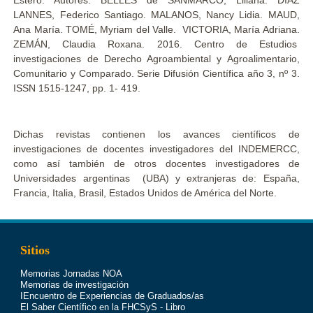
Estero. Autores: BELLÉS de SANMARCO, Liliana. DIAZ
LANNES, Federico Santiago. MALANOS, Nancy Lidia. MAUD,
Ana María. TOMÉ, Myriam del Valle. VICTORIA, María Adriana.
ZEMÁN, Claudia Roxana. 2016. Centro de Estudios
investigaciones de Derecho Agroambiental y Agroalimentario,
Comunitario y Comparado. Serie Difusión Científica año 3, nº 3.
ISSN 1515-1247, pp. 1- 419.
Dichas revistas contienen los avances científicos de
investigaciones de docentes investigadores del INDEMERCC,
como así también de otros docentes investigadores de
Universidades argentinas (UBA) y extranjeras de: España,
Francia, Italia, Brasil, Estados Unidos de América del Norte.
Sitios
Memorias Jornadas NOA
Memorias de investigación
IEncuentro de Experiencias de Graduados/as
El Saber Científico en la FHCSyS - Libro