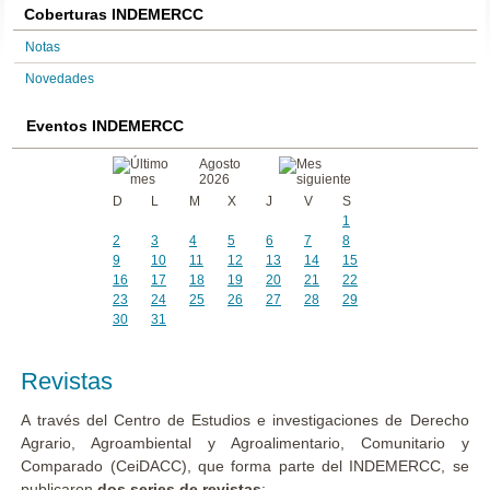
Coberturas INDEMERCC
Notas
Novedades
Eventos INDEMERCC
Agosto
2026
D
L
M
X
J
V
S
1
2
3
4
5
6
7
8
9
10
11
12
13
14
15
16
17
18
19
20
21
22
23
24
25
26
27
28
29
30
31
Revistas
A través del Centro de Estudios e investigaciones de Derecho
Agrario, Agroambiental y Agroalimentario, Comunitario y
Comparado (CeiDACC), que forma parte del INDEMERCC, se
publicaron
dos series de revistas
: