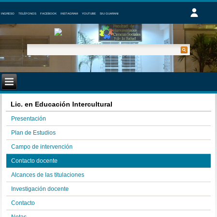
INGRESO
TELÉFONOS
FACEBOOK
INSTAGRAM
YOUTUBE
SIU GUARANI
Lic. en Educación Intercultural
Presentación
Plan de Estudios
Campo de intervención
Contacto docente
Alcances de las titulaciones
Investigación docente
Contacto