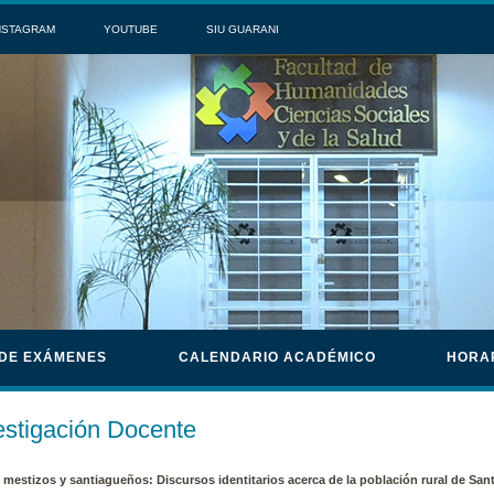
NSTAGRAM
YOUTUBE
SIU GUARANI
 DE EXÁMENES
CALENDARIO ACADÉMICO
HORA
estigación Docente
, mestizos y santiagueños: Discursos identitarios acerca de la población rural de San