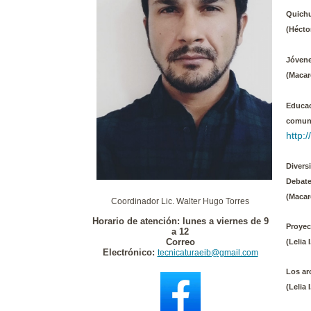
Quichu
(Hécto
Jóvene
(Macar
Educac
comuni
http:
Divers
Debate
(Macar
Coordinador Lic. Walter Hugo Torres
Horario de atención: lunes a viernes de 9
Proyec
a 12
Correo
(Lelia 
Electrónico:
tecnicaturaeib@gmail.com
Los ar
(Lelia 