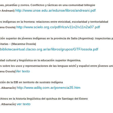
as, picardías y zorros. Conflictos y tácticas en una comunidad bilingüe
http://www.unse.edu.ar/edunse/libros/andreani.pdf
r Andreani)
s indígenas en la frontera: relaciones
entre etnicidad, escolaridad y territorialidad
http://www.scielo.org.co/pdf/rlcs/v11n2/v11n2a07.pdf
ena Ossola)
ión superior de jóvenes indígenas en la provincia de Salta (Argentina): trayectorias p
tarias – (Macarena Ossola)
//bibliotecavirtual.clacso.org.ar/ar/libros/grupos/GTF/ossola.pdf
idad cultural y lingüística en la educación superior Argentina.
s sobre los usos y representaciones de las lenguas wichí y español entre jóvenes uni
Ver texto
ena Ossola)
ción de la EIB en territorio de sustrato indígena
http://www.adilq.com.ar/ponencia35.htm
I. Albarracín)
chivos en la historia lingüística del quichua de Santiago del Estero
ver texto
I. Albarracín)