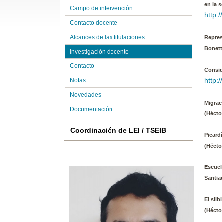
en la 
Campo de intervención
http:
Contacto docente
Alcances de las titulaciones
Repres
Bonett
Investigación docente
Contacto
Consid
http:
Notas
Novedades
Migrac
Documentación
(Hécto
Coordinación de LEI / TSEIB
Picard
(Hécto
Escuel
Santia
El silb
(Hécto