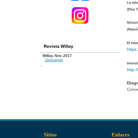
La edu
(Elsa T
Nóstoi
(Ramó
El tela
Revista Willay
https
Willay, Nov. 2017
Descargar
Inters
http:
Diagn
Conve
Sitios
Enlaces