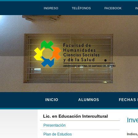
INGRESO
TELÉFONOS
FACEBOOK
I
INICIO
ALUMNOS
FECHAS
Lic. en Educación Intercultural
Inv
Presentación
Plan de Estudios
Indios