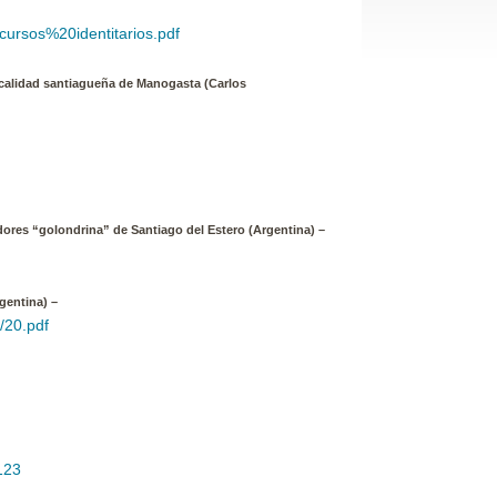
ursos%20identitarios.pdf
ocalidad santiagueña de Manogasta (Carlos
dores “golondrina” de Santiago del Estero (Argentina) –
gentina) –
/20.pdf
/123