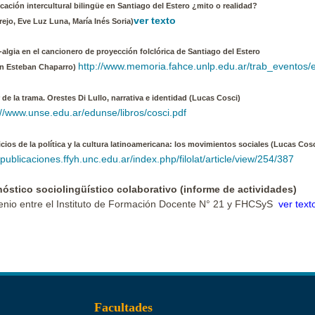
cación intercultural bilingüe en Santiago del Estero ¿mito o realidad?
ver texto
rejo, Eve Luz Luna, María Inés Soria)
-algia en el cancionero de proyección folclórica de Santiago del Estero
http://www.memoria.fahce.unlp.edu.ar/trab_eventos/
n Esteban Chaparro)
r de la trama. Orestes Di Lullo, narrativa e identidad (Lucas Cosci)
://www.unse.edu.ar/edunse/libros/cosci.pdf
ticios de la política y la cultura latinoamericana: los movimientos sociales (Lucas Cosc
//publicaciones.ffyh.unc.edu.ar/index.php/filolat/article/view/254/387
óstico sociolingüístico colaborativo (informe de actividades)
nio entre el Instituto de Formación Docente N° 21 y FHCSyS
ver text
Facultades