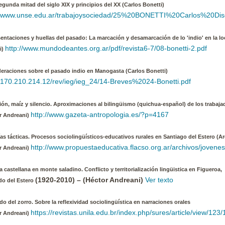
segunda mitad del siglo XIX y principios del XX (Carlos Bonetti)
//www.unse.edu.ar/trabajoysociedad/25%20BONETTI%20Carlos%20Disc
entaciones y huellas del pasado: La marcación y desamarcación de lo 'indio' en la l
http://www.mundodeantes.org.ar/pdf/revista6-7/08-bonetti-2.pdf
i)
eraciones sobre el pasado indio en Manogasta (Carlos Bonetti)
//170.210.214.12/rev/ieg/ieg_24/14-Breves%2024-Bonetti.pdf
ión, maíz y silencio. Aproximaciones al bilingüismo (quichua-español) de los trabaja
http://www.gazeta-antropologia.es/?p=4167
r Andreani)
ías tácticas. Procesos sociolingüísticos-educativos rurales en Santiago del Estero (Ar
http://www.propuestaeducativa.flacso.org.ar/archivos/jovenes
r Andreani)
a castellana en monte saladino.
Conflicto y territorialización lingüistica en Figueroa,
(1920-2010) – (Héctor Andreani)
Ver texto
do del Estero
ido del zorro. Sobre la reflexividad sociolingüística en narraciones orales
https://revistas.unila.edu.br/index.php/sures/article/view/123
r Andreani)