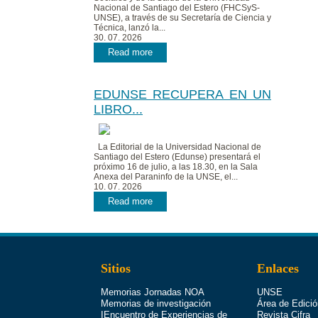
Nacional de Santiago del Estero (FHCSyS-
UNSE), a través de su Secretaría de Ciencia y
Técnica, lanzó la...
30. 07. 2026
Read more
EDUNSE RECUPERA EN UN
LIBRO...
La Editorial de la Universidad Nacional de
Santiago del Estero (Edunse) presentará el
próximo 16 de julio, a las 18.30, en la Sala
Anexa del Paraninfo de la UNSE, el...
10. 07. 2026
Read more
Sitios
Enlaces
Memorias Jornadas NOA
UNSE
Memorias de investigación
Área de Edició
IEncuentro de Experiencias de
Revista Cifra