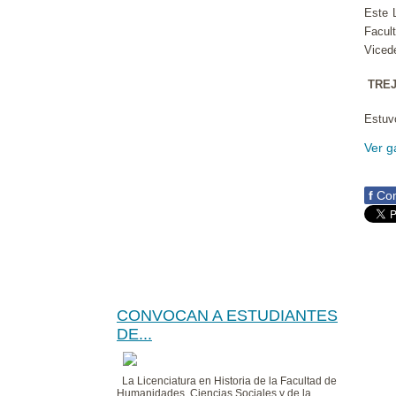
Este 
Facul
Vicede
TREJ
Estuv
Ver g
f
Com
CONVOCAN A ESTUDIANTES
DE...
La Licenciatura en Historia de la Facultad de
Humanidades, Ciencias Sociales y de la