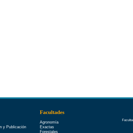
Facultades
Faculta
Agronomía
n y Publicación
Exactas
Forestales